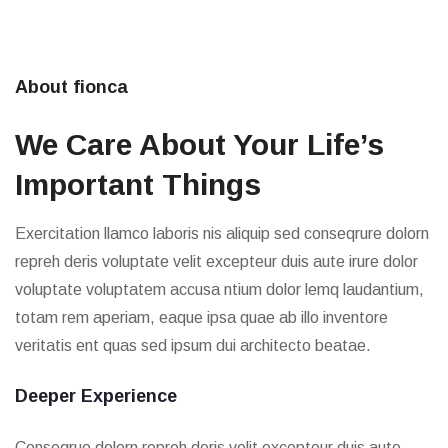
About fionca
We Care About Your Life’s
Important Things
Exercitation llamco laboris nis aliquip sed conseqrure dolorn
repreh deris voluptate velit excepteur duis aute irure dolor
voluptate voluptatem accusa ntium dolor lemq laudantium,
totam rem aperiam, eaque ipsa quae ab illo inventore
veritatis ent quas sed ipsum dui architecto beatae.
Deeper Experience
Conseqrue dolorn repreh deris velit excepteur duis aute.